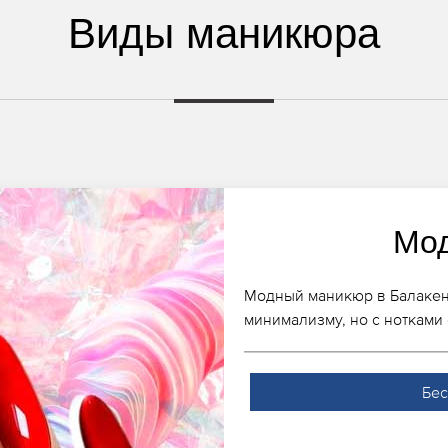
Виды маникюра
Мо
Модный маникюр в Балакен, 
минимализму, но с нотками
Бес