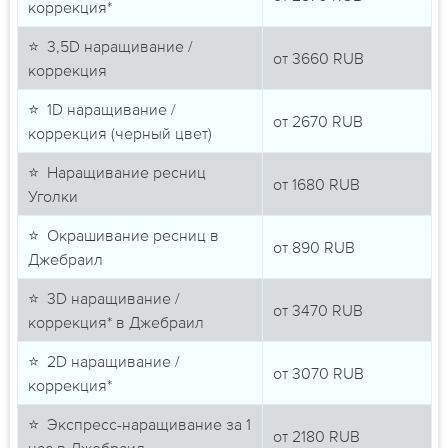
коррекция*
⭐ 3,5D наращивание /
от
3660
RUB
коррекция
⭐ 1D наращивание /
от
2670
RUB
коррекция (черный цвет)
⭐ Наращивание ресниц
от
1680
RUB
Уголки
⭐ Окрашивание ресниц в
от
890
RUB
Джебраил
⭐ 3D наращивание /
от
3470
RUB
коррекция* в Джебраил
⭐ 2D наращивание /
от
3070
RUB
коррекция*
⭐ Экспресс-наращивание за 1
от
2180
RUB
час в Джебраил