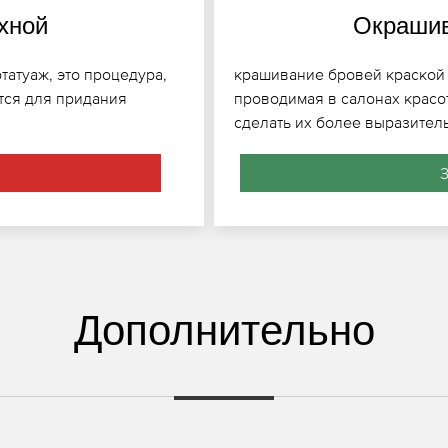
хной
Окрашив
татуаж, это процедура,
крашивание бровей краской в
ется для придания
проводимая в салонах красо
сделать их более выразител
З
Дополнительно