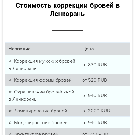
Стоимость коррекции бровей в
Ленкорань
Название
Цена
⭐ Коррекция мужских бровей
от
830
RUB
в Ленкорань
⭐ Коррекция формы бровей
от
520
RUB
⭐ Окрашивание бровей хной
от
940
RUB
в Ленкорань
⭐ Ламинирование бровей
от
3020
RUB
⭐ Моделирование бровей
от
940
RUB
⭐ Архитектура бровей
от
1770
RUB