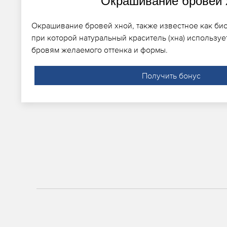
Окрашивание бровей 
Окрашивание бровей хной, также известное как био
при которой натуральный краситель (хна) использу
бровям желаемого оттенка и формы.
Получить бонус