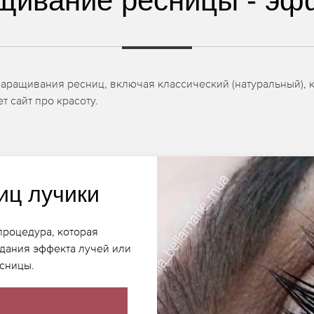
щивание ресницы - эф
аращивания ресниц, включая классический (натуральный), к
т сайт про красоту.
иц лучики
процедура, которая
здания эффекта лучей или
есницы.