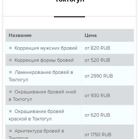
Название
Цена
⭐ Коррекция мужских бровей
от
820
RUB
⭐ Коррекция формы бровей
от
520
RUB
⭐ Ламинирование бровей в
от
2990
RUB
Токтогул
⭐ Окрашивание бровей хной
от
930
RUB
в Токтогул
⭐ Окрашивание бровей
от
620
RUB
краской в Токтогул
⭐ Архитектура бровей в
от
1750
RUB
Токтогул