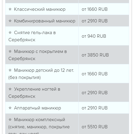
⭐ Классический маникюр
от
1660
RUB
⭐ Комбинированный маникюр
от
2910
RUB
⭐ Снятие гель-лака в
от
940
RUB
Серебрянск
⭐ Маникюр с покрытием в
от
3850
RUB
Серебрянск
⭐ Маникюр детский до 12 лет.
от
1660
RUB
(без покрытия)
⭐ Укрепление ногтей в
от
2910
RUB
Серебрянск
⭐ Аппаратный маникюр
от
2910
RUB
⭐ Маникюр комплексный
(снятие, маникюр, покрытие
от
5510
RUB
гель лак цвет)