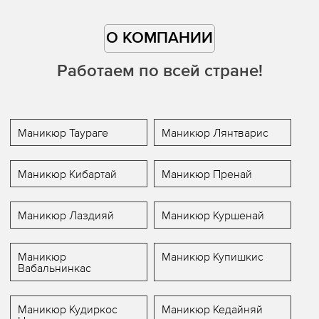
О КОМПАНИИ
Работаем по всей стране!
Маникюр Таураге
Маникюр Лянтварис
Маникюр Кибартай
Маникюр Пренай
Маникюр Лаздияй
Маникюр Куршенай
Маникюр
Маникюр Купишкис
Вабальнинкас
Маникюр Кудиркос
Маникюр Кедайняй