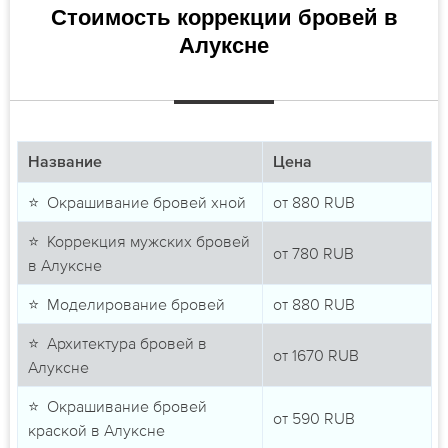
Стоимость коррекции бровей в
Алуксне
Название
Цена
⭐ Окрашивание бровей хной
от
880
RUB
⭐ Коррекция мужских бровей
от
780
RUB
в Алуксне
⭐ Моделирование бровей
от
880
RUB
⭐ Архитектура бровей в
от
1670
RUB
Алуксне
⭐ Окрашивание бровей
от
590
RUB
краской в Алуксне