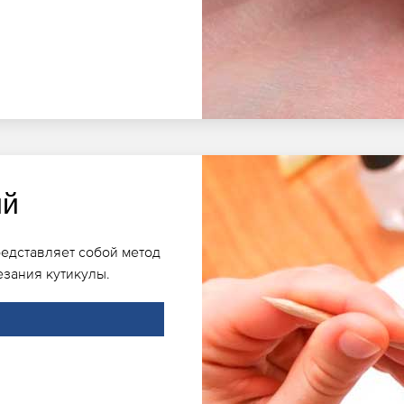
ий
редставляет собой метод
езания кутикулы.