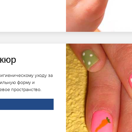
икюр
гигиеническому уходу за
вильную форму и
евое пространство.