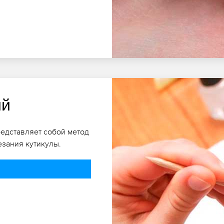
ий
редставляет собой метод
езания кутикулы.