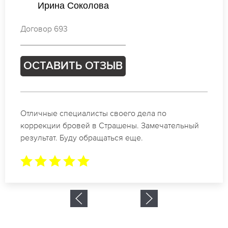
а Соколова
Натал
93
Договор 5
ИТЬ ОТЗЫВ
ОСТАВ
пециалисты своего дела по
Спасибо ог
 бровей в Страшены. Замечательный
в Страшены
 Буду обращаться еще.