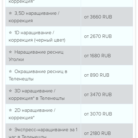
коррекция*
⭐ 3,5D наращивание /
от
3660
RUB
коррекция
⭐ 1D наращивание /
от
2670
RUB
коррекция (черный цвет)
⭐ Наращивание ресниц
от
1680
RUB
Уголки
⭐ Окрашивание ресниц в
от
890
RUB
Теленешты
⭐ 3D наращивание /
от
3470
RUB
коррекция* в Теленешты
⭐ 2D наращивание /
от
3070
RUB
коррекция*
⭐ Экспресс-наращивание за 1
от
2180
RUB
час в Теленешты