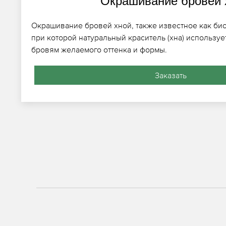
Окрашивание бровей 
Окрашивание бровей хной, также известное как био
при которой натуральный краситель (хна) использу
бровям желаемого оттенка и формы.
Заказать