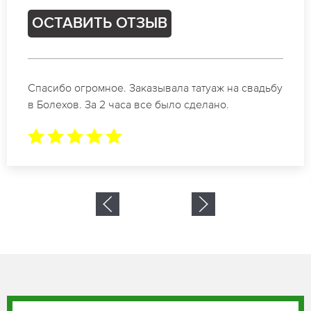
Ь ОТЗЫВ
ОСТАВИТ
ое. Заказывала татуаж на свадьбу
Отличные специ
 часа все было сделано.
коррекции бров
результат. Буд