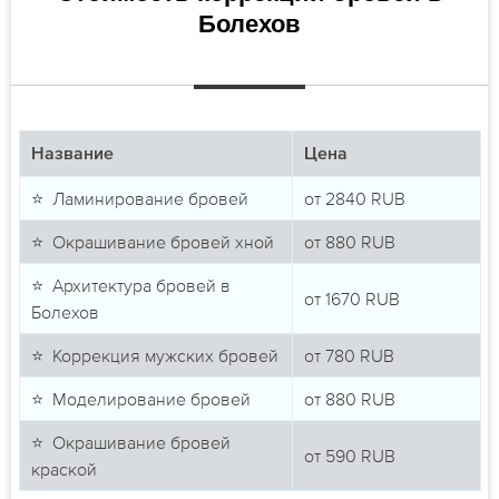
Болехов
Название
Цена
⭐ Ламинирование бровей
от
2840
RUB
⭐ Окрашивание бровей хной
от
880
RUB
⭐ Архитектура бровей в
от
1670
RUB
Болехов
⭐ Коррекция мужских бровей
от
780
RUB
⭐ Моделирование бровей
от
880
RUB
⭐ Окрашивание бровей
от
590
RUB
краской