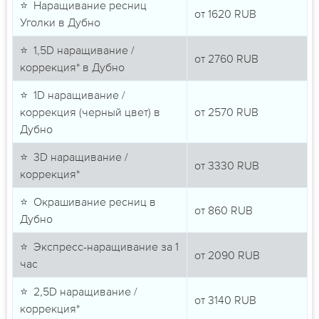
⭐ Наращивание ресниц
от
1620
RUB
Уголки в Дубно
⭐ 1,5D наращивание /
от
2760
RUB
коррекция* в Дубно
⭐ 1D наращивание /
коррекция (черный цвет) в
от
2570
RUB
Дубно
⭐ 3D наращивание /
от
3330
RUB
коррекция*
⭐ Окрашивание ресниц в
от
860
RUB
Дубно
⭐ Экспресс-наращивание за 1
от
2090
RUB
час
⭐ 2,5D наращивание /
от
3140
RUB
коррекция*