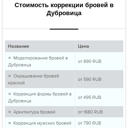
Стоимость коррекции бровей в
Дубровица
Название
Цена
⭐ Моделирование бровей в
от
890
RUB
Дубровица
⭐ Окрашивание бровей
от
590
RUB
краской
⭐ Коррекция формы бровей в
от
495
RUB
Дубровица
⭐ Архитектура бровей
от
1680
RUB
⭐ Коррекция мужских бровей
от
790
RUB