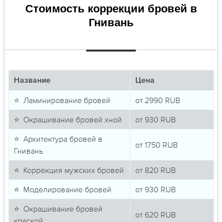
Стоимость коррекции бровей в
Гнивань
Название
Цена
⭐ Ламинирование бровей
от
2990
RUB
⭐ Окрашивание бровей хной
от
930
RUB
⭐ Архитектура бровей в
от
1750
RUB
Гнивань
⭐ Коррекция мужских бровей
от
820
RUB
⭐ Моделирование бровей
от
930
RUB
⭐ Окрашивание бровей
от
620
RUB
краской