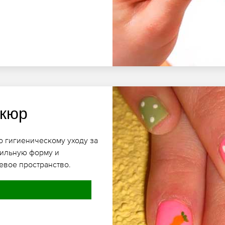
икюр
о гигиеническому уходу за
вильную форму и
евое пространство.