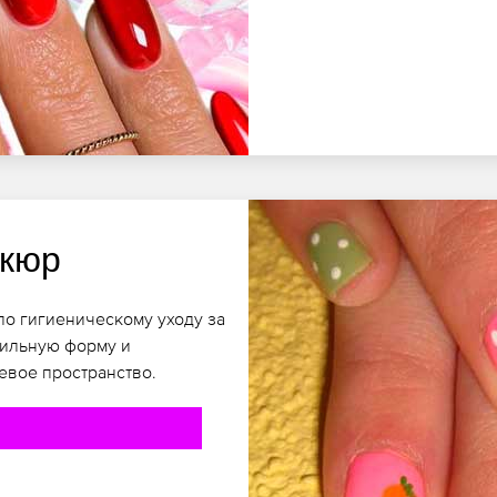
икюр
по гигиеническому уходу за
вильную форму и
евое пространство.