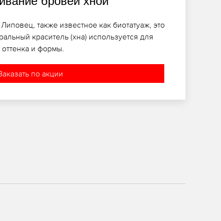
вание бровей хной
Липовец, также известное как биотатуаж, это
ральный краситель (хна) используется для
оттенка и формы.
Заказать по акции