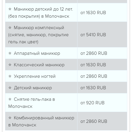
⭐ Маникюр детский до 12 лет.
от
1630
RUB
(без покрытия) в Молочанск
⭐ Маникюр комплексный
(снятие, маникюр, покрытие
от
5410
RUB
гель лак цвет)
⭐ Аппаратный маникюр
от
2860
RUB
⭐ Классический маникюр
от
1630
RUB
⭐ Укрепление ногтей
от
2860
RUB
⭐ Детский маникюр
от
1630
RUB
⭐ Снятие гель-лака в
от
920
RUB
Молочанск
⭐ Комбинированный маникюр
от
2860
RUB
в Молочанск