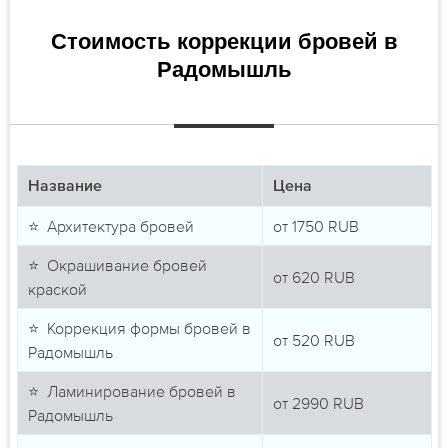
Стоимость коррекции бровей в
Радомышль
Название
Цена
⭐ Архитектура бровей
от
1750
RUB
⭐ Окрашивание бровей
от
620
RUB
краской
⭐ Коррекция формы бровей в
от
520
RUB
Радомышль
⭐ Ламинирование бровей в
от
2990
RUB
Радомышль