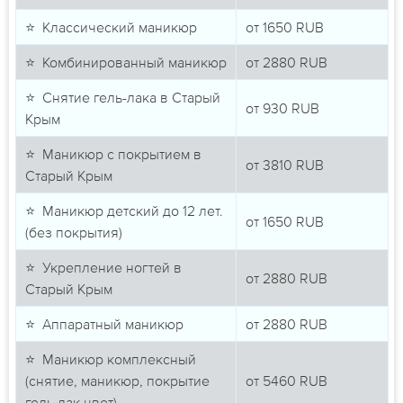
⭐ Классический маникюр
от
1650
RUB
⭐ Комбинированный маникюр
от
2880
RUB
⭐ Снятие гель-лака в Старый
от
930
RUB
Крым
⭐ Маникюр с покрытием в
от
3810
RUB
Старый Крым
⭐ Маникюр детский до 12 лет.
от
1650
RUB
(без покрытия)
⭐ Укрепление ногтей в
от
2880
RUB
Старый Крым
⭐ Аппаратный маникюр
от
2880
RUB
⭐ Маникюр комплексный
(снятие, маникюр, покрытие
от
5460
RUB
гель лак цвет)