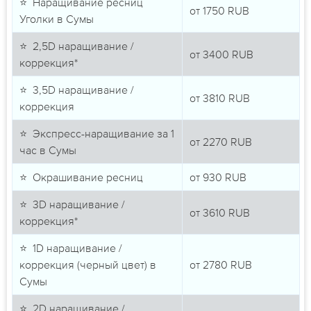
⭐ Наращивание ресниц
от
1750
RUB
Уголки в Сумы
⭐ 2,5D наращивание /
от
3400
RUB
коррекция*
⭐ 3,5D наращивание /
от
3810
RUB
коррекция
⭐ Экспресс-наращивание за 1
от
2270
RUB
час в Сумы
⭐ Окрашивание ресниц
от
930
RUB
⭐ 3D наращивание /
от
3610
RUB
коррекция*
⭐ 1D наращивание /
коррекция (черный цвет) в
от
2780
RUB
Сумы
⭐ 2D наращивание /