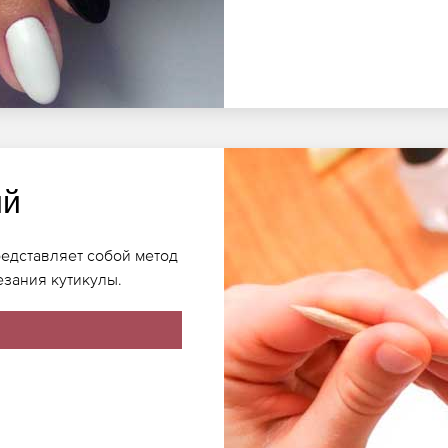
ий
редставляет собой метод
езания кутикулы.