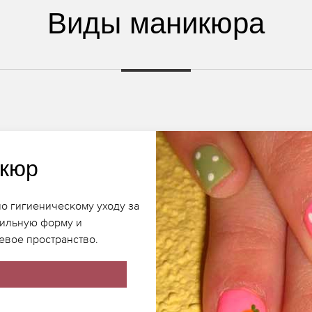
Виды маникюра
икюр
о гигиеническому уходу за
вильную форму и
евое пространство.