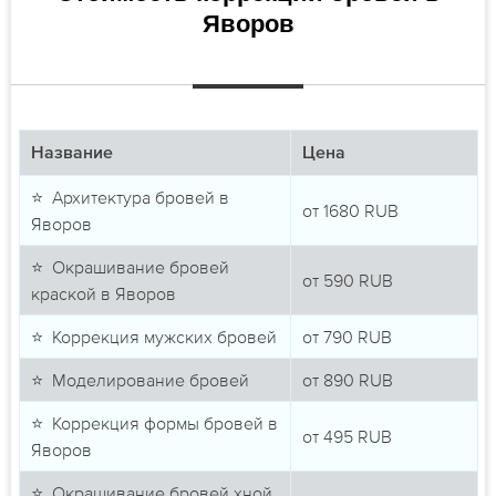
Яворов
Название
Цена
⭐ Архитектура бровей в
от
1680
RUB
Яворов
⭐ Окрашивание бровей
от
590
RUB
краской в Яворов
⭐ Коррекция мужских бровей
от
790
RUB
⭐ Моделирование бровей
от
890
RUB
⭐ Коррекция формы бровей в
от
495
RUB
Яворов
⭐ Окрашивание бровей хной