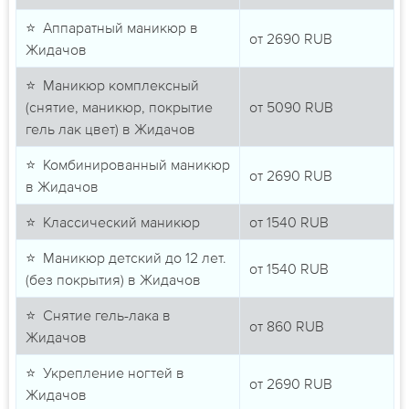
⭐ Аппаратный маникюр в
от
2690
RUB
Жидачов
⭐ Маникюр комплексный
(снятие, маникюр, покрытие
от
5090
RUB
гель лак цвет) в Жидачов
⭐ Комбинированный маникюр
от
2690
RUB
в Жидачов
⭐ Классический маникюр
от
1540
RUB
⭐ Маникюр детский до 12 лет.
от
1540
RUB
(без покрытия) в Жидачов
⭐ Снятие гель-лака в
от
860
RUB
Жидачов
⭐ Укрепление ногтей в
от
2690
RUB
Жидачов