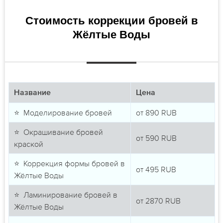
Стоимость коррекции бровей в
Жёлтые Воды
Название
Цена
⭐ Моделирование бровей
от
890
RUB
⭐ Окрашивание бровей
от
590
RUB
краской
⭐ Коррекция формы бровей в
от
495
RUB
Жёлтые Воды
⭐ Ламинирование бровей в
от
2870
RUB
Жёлтые Воды