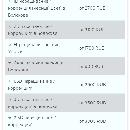
⭐ 1D наращивание /
коррекция (черный цвет) в
от
2700
RUB
Болохове
⭐ 2D наращивание /
от
3100
RUB
коррекция* в Болохове
⭐ Наращивание ресниц
от
1700
RUB
Уголки
⭐ Окрашивание ресниц в
от
900
RUB
Болохове
⭐ 1,5D наращивание /
от
2900
RUB
коррекция*
⭐ 3D наращивание /
от
3500
RUB
коррекция* в Болохове
⭐ 2,5D наращивание /
от
3300
RUB
коррекция*