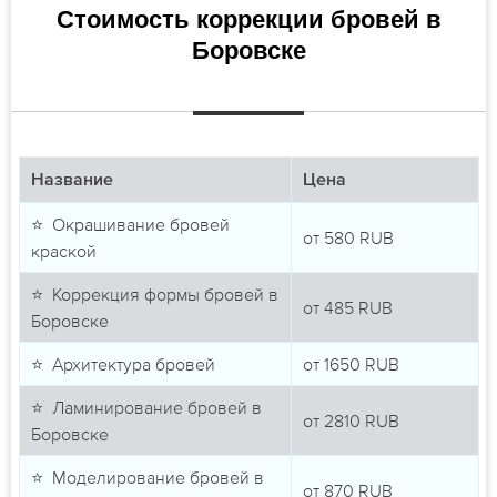
Стоимость коррекции бровей в
Боровске
Название
Цена
⭐ Окрашивание бровей
от
580
RUB
краской
⭐ Коррекция формы бровей в
от
485
RUB
Боровске
⭐ Архитектура бровей
от
1650
RUB
⭐ Ламинирование бровей в
от
2810
RUB
Боровске
⭐ Моделирование бровей в
от
870
RUB