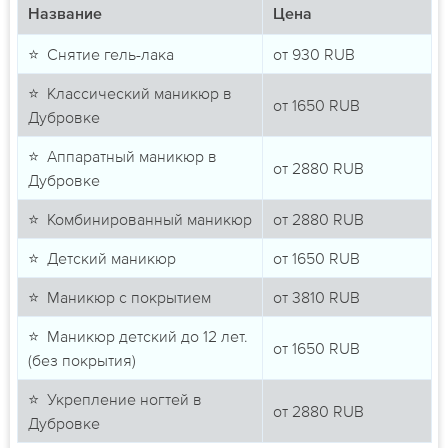
Название
Цена
⭐ Снятие гель-лака
от
930
RUB
⭐ Классический маникюр в
от
1650
RUB
Дубровке
⭐ Аппаратный маникюр в
от
2880
RUB
Дубровке
⭐ Комбинированный маникюр
от
2880
RUB
⭐ Детский маникюр
от
1650
RUB
⭐ Маникюр с покрытием
от
3810
RUB
⭐ Маникюр детский до 12 лет.
от
1650
RUB
(без покрытия)
⭐ Укрепление ногтей в
от
2880
RUB
Дубровке