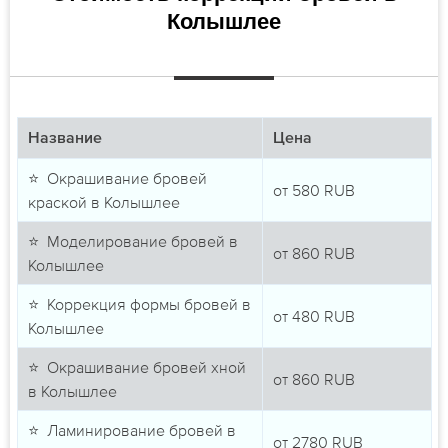
Колышлее
Название
Цена
⭐ Окрашивание бровей
от
580
RUB
краской в Колышлее
⭐ Моделирование бровей в
от
860
RUB
Колышлее
⭐ Коррекция формы бровей в
от
480
RUB
Колышлее
⭐ Окрашивание бровей хной
от
860
RUB
в Колышлее
⭐ Ламинирование бровей в
от
2780
RUB