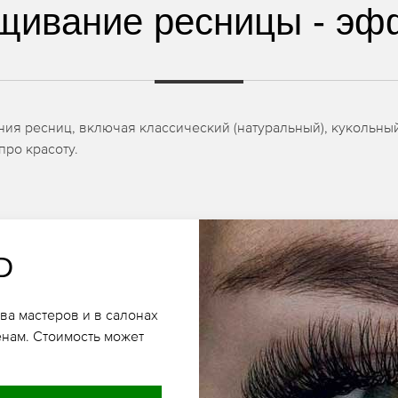
щивание ресницы - эф
я ресниц, включая классический (натуральный), кукольный,
про красоту.
D
а мастеров и в салонах
енам. Стоимость может