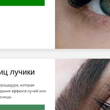
иц лучики
процедура, которая
здания эффекта лучей или
есницы.