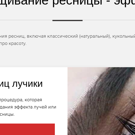
щивание ресницы - эф
я ресниц, включая классический (натуральный), кукольный,
про красоту.
иц лучики
процедура, которая
здания эффекта лучей или
есницы.