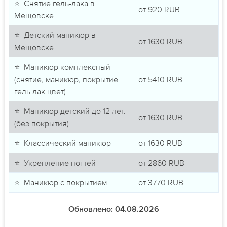
⭐ Снятие гель-лака в
от
920
RUB
Мещовске
⭐ Детский маникюр в
от
1630
RUB
Мещовске
⭐ Маникюр комплексный
(снятие, маникюр, покрытие
от
5410
RUB
гель лак цвет)
⭐ Маникюр детский до 12 лет.
от
1630
RUB
(без покрытия)
⭐ Классический маникюр
от
1630
RUB
⭐ Укрепление ногтей
от
2860
RUB
⭐ Маникюр с покрытием
от
3770
RUB
Обновлено: 04.08.2026