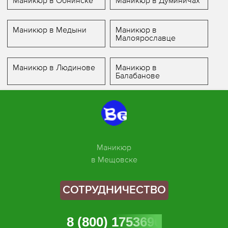
Маникюр в Обнинске
Маникюр в Думиничах
Маникюр в Медыни
Маникюр в
Малоярославце
Маникюр в Людинове
Маникюр в
Балабанове
Маникюр
в Мещовске
СОТРУДНИЧЕСТВО
8 (800) 1753696