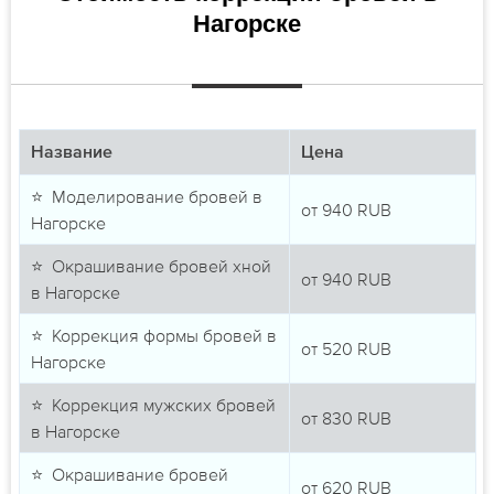
Нагорске
Название
Цена
⭐ Моделирование бровей в
от
940
RUB
Нагорске
⭐ Окрашивание бровей хной
от
940
RUB
в Нагорске
⭐ Коррекция формы бровей в
от
520
RUB
Нагорске
⭐ Коррекция мужских бровей
от
830
RUB
в Нагорске
⭐ Окрашивание бровей
от
620
RUB