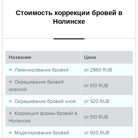
Стоимость коррекции бровей в
Нолинске
Название
Цена
⭐ Ламинирование бровей
от
2960
RUB
⭐ Окрашивание бровей
от
610
RUB
краской
⭐ Окрашивание бровей хной
от
920
RUB
⭐ Коррекция формы бровей в
от
510
RUB
Нолинске
⭐ Моделирование бровей
от
920
RUB