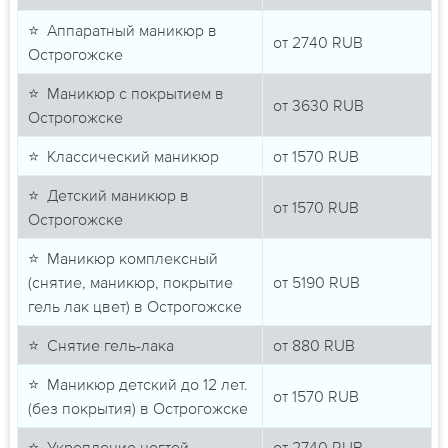
⭐ Аппаратный маникюр в
от
2740
RUB
Острогожске
⭐ Маникюр с покрытием в
от
3630
RUB
Острогожске
⭐ Классический маникюр
от
1570
RUB
⭐ Детский маникюр в
от
1570
RUB
Острогожске
⭐ Маникюр комплексный
(снятие, маникюр, покрытие
от
5190
RUB
гель лак цвет) в Острогожске
⭐ Снятие гель-лака
от
880
RUB
⭐ Маникюр детский до 12 лет.
от
1570
RUB
(без покрытия) в Острогожске
⭐ Укрепление ногтей
от
2740
RUB