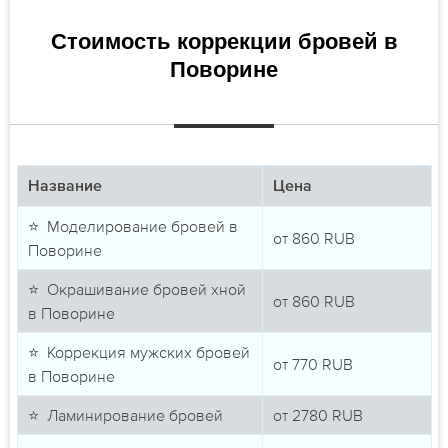
Стоимость коррекции бровей в
Поворине
Название
Цена
⭐ Моделирование бровей в
от
860
RUB
Поворине
⭐ Окрашивание бровей хной
от
860
RUB
в Поворине
⭐ Коррекция мужских бровей
от
770
RUB
в Поворине
⭐ Ламинирование бровей
от
2780
RUB