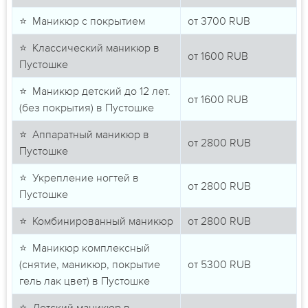
⭐ Маникюр с покрытием
от
3700
RUB
⭐ Классический маникюр в
от
1600
RUB
Пустошке
⭐ Маникюр детский до 12 лет.
от
1600
RUB
(без покрытия) в Пустошке
⭐ Аппаратный маникюр в
от
2800
RUB
Пустошке
⭐ Укрепление ногтей в
от
2800
RUB
Пустошке
⭐ Комбинированный маникюр
от
2800
RUB
⭐ Маникюр комплексный
(снятие, маникюр, покрытие
от
5300
RUB
гель лак цвет) в Пустошке
⭐ Детский маникюр в