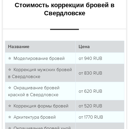
Стоимость коррекции бровей в
Свердловске
Название
Цена
⭐ Моделирование бровей
от
940
RUB
⭐ Коррекция мужских бровей
от
830
RUB
в Свердловске
⭐ Окрашивание бровей
от
620
RUB
краской в Свердловске
⭐ Коррекция формы бровей
от
520
RUB
⭐ Архитектура бровей
от
1770
RUB
⭐ Окрашивание бровей хной