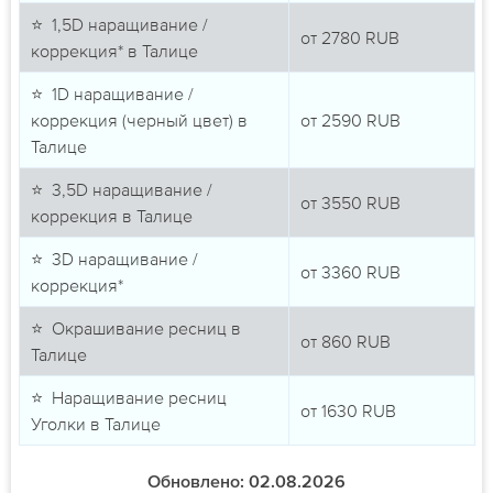
⭐ 1,5D наращивание /
от
2780
RUB
коррекция* в Талице
⭐ 1D наращивание /
коррекция (черный цвет) в
от
2590
RUB
Талице
⭐ 3,5D наращивание /
от
3550
RUB
коррекция в Талице
⭐ 3D наращивание /
от
3360
RUB
коррекция*
⭐ Окрашивание ресниц в
от
860
RUB
Талице
⭐ Наращивание ресниц
от
1630
RUB
Уголки в Талице
Обновлено: 02.08.2026