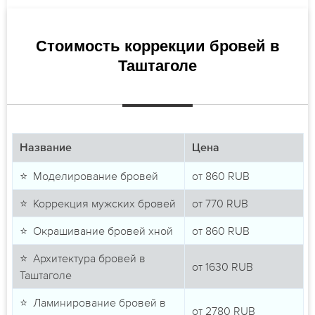
Стоимость коррекции бровей в
Таштаголе
Название
Цена
⭐ Моделирование бровей
от
860
RUB
⭐ Коррекция мужских бровей
от
770
RUB
⭐ Окрашивание бровей хной
от
860
RUB
⭐ Архитектура бровей в
от
1630
RUB
Таштаголе
⭐ Ламинирование бровей в
от
2780
RUB