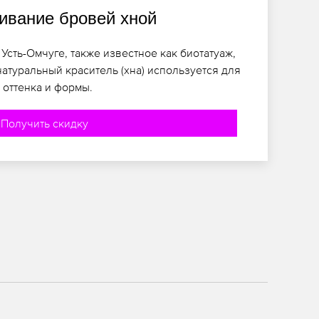
вание бровей хной
сть-Омчуге, также известное как биотатуаж,
натуральный краситель (хна) используется для
оттенка и формы.
Получить скидку