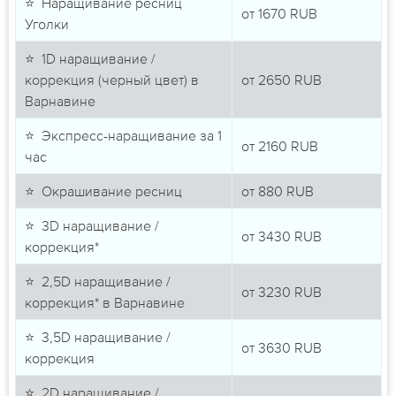
⭐ Наращивание ресниц
от
1670
RUB
Уголки
⭐ 1D наращивание /
коррекция (черный цвет) в
от
2650
RUB
Варнавине
⭐ Экспресс-наращивание за 1
от
2160
RUB
час
⭐ Окрашивание ресниц
от
880
RUB
⭐ 3D наращивание /
от
3430
RUB
коррекция*
⭐ 2,5D наращивание /
от
3230
RUB
коррекция* в Варнавине
⭐ 3,5D наращивание /
от
3630
RUB
коррекция
⭐ 2D наращивание /