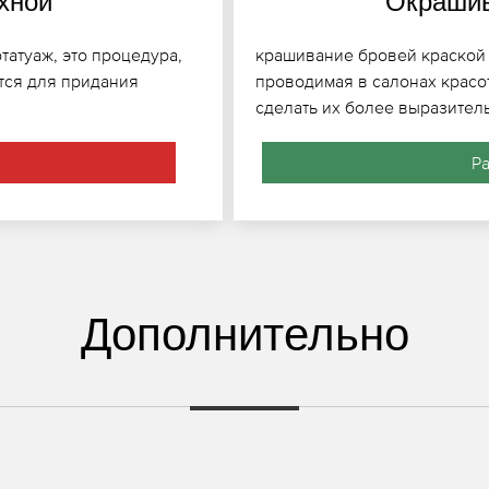
хной
Окрашив
татуаж, это процедура,
крашивание бровей краской 
ется для придания
проводимая в салонах красо
сделать их более выразител
Р
Дополнительно