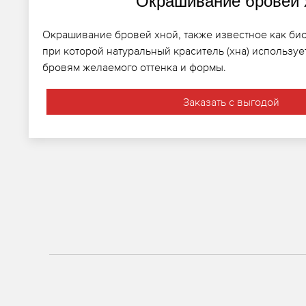
Окрашивание бровей 
Окрашивание бровей хной, также известное как био
при которой натуральный краситель (хна) использу
бровям желаемого оттенка и формы.
Заказать с выгодой