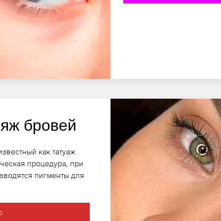
яж бровей
звестный как татуаж
ческая процедура, при
 вводятся пигменты для
о