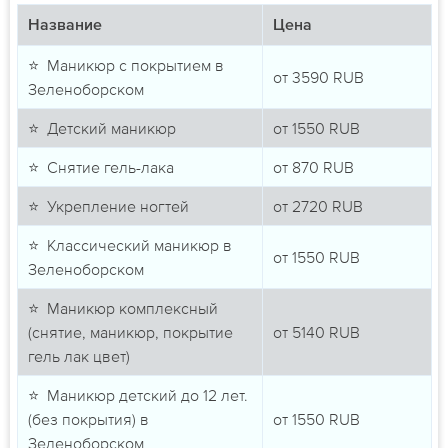
Название
Цена
⭐ Маникюр с покрытием в
от
3590
RUB
Зеленоборском
⭐ Детский маникюр
от
1550
RUB
⭐ Снятие гель-лака
от
870
RUB
⭐ Укрепление ногтей
от
2720
RUB
⭐ Классический маникюр в
от
1550
RUB
Зеленоборском
⭐ Маникюр комплексный
(снятие, маникюр, покрытие
от
5140
RUB
гель лак цвет)
⭐ Маникюр детский до 12 лет.
(без покрытия) в
от
1550
RUB
Зеленоборском