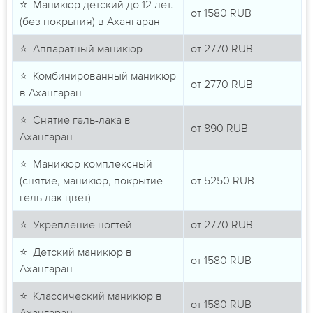
⭐ Маникюр детский до 12 лет.
от
1580
RUB
(без покрытия) в Ахангаран
⭐ Аппаратный маникюр
от
2770
RUB
⭐ Комбинированный маникюр
от
2770
RUB
в Ахангаран
⭐ Снятие гель-лака в
от
890
RUB
Ахангаран
⭐ Маникюр комплексный
(снятие, маникюр, покрытие
от
5250
RUB
гель лак цвет)
⭐ Укрепление ногтей
от
2770
RUB
⭐ Детский маникюр в
от
1580
RUB
Ахангаран
⭐ Классический маникюр в
от
1580
RUB
Ахангаран